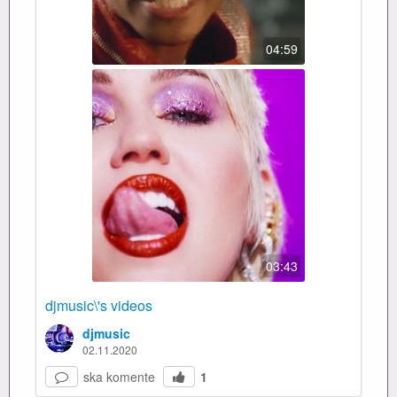
04:59
03:43
djmusic\'s videos
djmusic
02.11.2020
ska komente
1