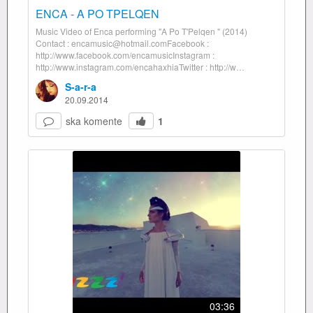
ENCA - A PO TPELQEN
Music Video of Enca performing "A Po T'Pelqen " (2014)
Contact : encamusic@hotmail.comFacebook :
http://www.facebook.com/encamusicInstagram :
http://www.instagram.com/encahaxhiaTwitter : http://w…
S-a-r-a
20.09.2014
ska komente
1
03:36