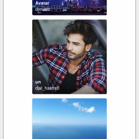
Avatar
djmusic
un
djal_hastreti