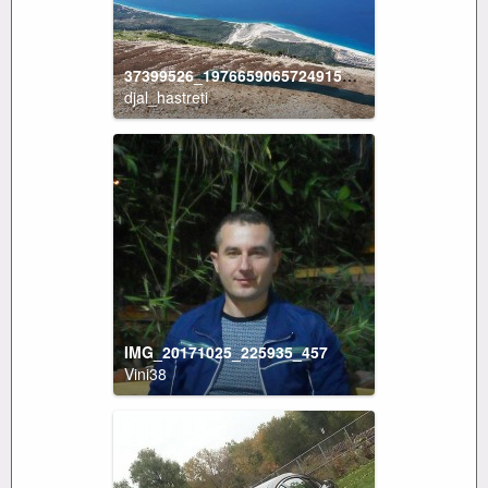
37399526_1976659065724915_9097115460234641408_n
djal_hastreti
IMG_20171025_225935_457
Vini38