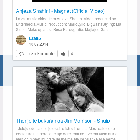
Anjeza Shahini - Magnet (Official Video)
Latest music video from Anjeza Shahini.Video produced by
Entermedia.Music Production: MarioLyric: BigBastaStyling: Lia
StubllaMake up artist: Besa Koreografia: Majlajdo Gala
Era85
10.09.2014
ska komente
4
Thenje te bukura nga Jim Morrison - Shqip
- Jetoje cdo cast te jetes si te ishte i fundit.- Mes reales dhe
ireales ka nje dere, dhe ajo dere jemi ne.- Vetem kush nuk e
njeh dhimbjen mund te qeshe me ate qe vuan- Nese per te