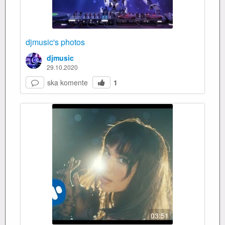
djmusic's photos
djmusic
29.10.2020
ska komente
1
03:51