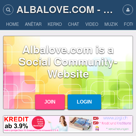
ALBALOVE.COM - ALBA LOVE
HOME
ANËTAR
KERKO
CHAT
VIDEO
MUZIK
FOTO
Albalove.com is a
Social Community-
Website
JOIN
LOGIN