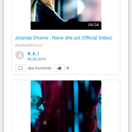
04:04
Jolanda Dhamo - Nene dhe zot (Official Video)
AlbatradePlus (c)
A_b_i
A
06.05.2014
ska komente
0