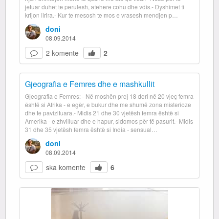
jetuar duhet te perulesh, atehere cohu dhe vdis.- Dyshimet ti
krijon lirira.- Kur te mesosh te mos e vrasesh mendjen p…
doni
08.09.2014
2 komente
2
Gjeografia e Femres dhe e mashkullit
Gjeografia e Femres: - Në moshën prej 18 deri në 20 vjeç femra
është si Afrika - e egër, e bukur dhe me shumë zona misterioze
dhe te pavizituara.- Midis 21 dhe 30 vjetësh femra është si
Amerika - e zhvilluar dhe e hapur, sidomos për të pasurit.- Midis
31 dhe 35 vjetësh femra është si India - sensual…
doni
08.09.2014
ska komente
6