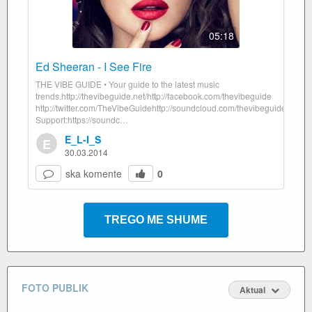
05:18
Ed Sheeran - I See Fire
THE VIBE GUIDE • Your guide to the latest music
trends.http://thevibeguide.net/http://facebook.com/thevibeguide
http://twitter.com/TheVibeGuidehttp://soundcloud.com/thevibeguide
Support:https://soundc…
E_L-I_S
E
30.03.2014
ska komente
0
TREGO ME SHUME
FOTO PUBLIK
Aktual