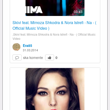
03:43
Skivi feat. Mimoza Shkodra & Nora Istrefi - Na - (
Official Music Video )
,Skivi feat. Mimoza Shkodra & Nora Istrefi - Na - ( Official Music
Video
Era85
31.03.2014
ska komente
0