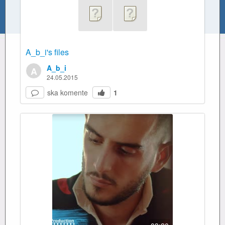
A_b_i's files
A_b_i
A
24.05.2015
ska komente
1