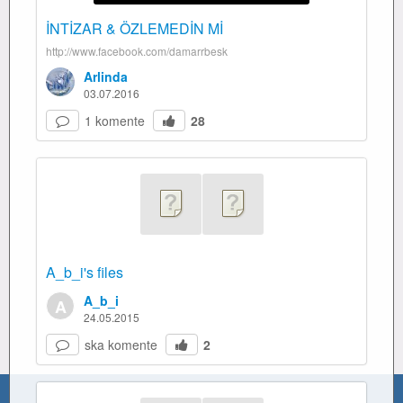
İNTİZAR & ÖZLEMEDİN Mİ
http://www.facebook.com/damarrbesk
Arlinda
03.07.2016
1 komente
28
A_b_i's files
A_b_i
A
24.05.2015
ska komente
2