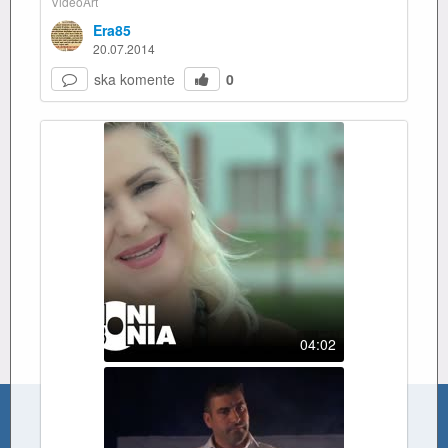
VideoArt
Era85
20.07.2014
ska komente
0
04:02