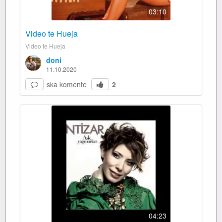
03:10
Video te Hueja
Video te Hueja
doni
11.10.2020
ska komente
2
04:23