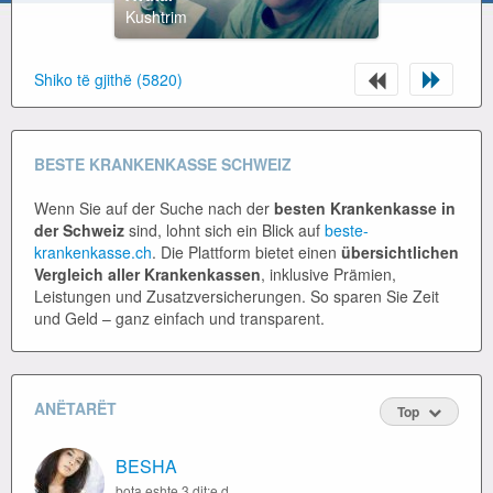
Kushtrim
Shiko të gjithë (5820)
BESTE KRANKENKASSE SCHWEIZ
Wenn Sie auf der Suche nach der
besten Krankenkasse in
der Schweiz
sind, lohnt sich ein Blick auf
beste-
krankenkasse.ch
. Die Plattform bietet einen
übersichtlichen
Vergleich aller Krankenkassen
, inklusive Prämien,
Leistungen und Zusatzversicherungen. So sparen Sie Zeit
und Geld – ganz einfach und transparent.
ANËTARËT
Top
BESHA
bota eshte 3 dit:e djeshmja ka ik,e nesermja mund te mos vij,ndersa e sotmja eshte e jotja...prandaj jetoje ate sa me mir qe mundesh,...