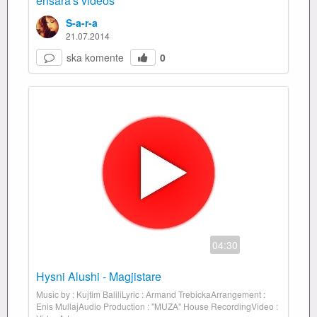
ensara's videos
S-a-r-a
21.07.2014
ska komente
0
04:30
Hysni Alushi - Magjistare
Music by : Kujtim BaliliLyric : Armand TrebickaArrangement :
Enis MullajAudio Production : "MUZA" House RecordingVideo :