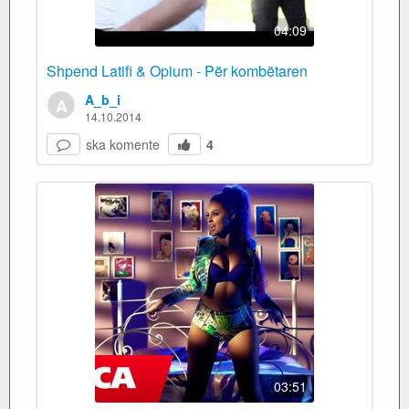
04:09
Shpend Latifi & Opium - Për kombëtaren
A_b_i
A
14.10.2014
ska komente
4
03:51