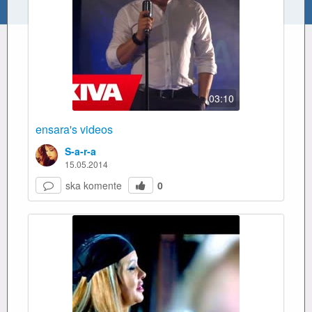
03:10
ensara's videos
S-a-r-a
15.05.2014
ska komente
0