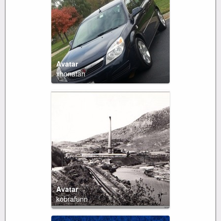
Avatar
xhonatan
Avatar
kobrafunn