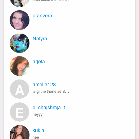
pranvera
Natyra
arjeta-
A
amelia123
te gjithe thone se SHPRESA vdes e fundit imagjino ta kete vjerra emrin shpresa sdi te vdesi kurre
E
e_shajshmja_tetovare
heyyy
kukla
hee