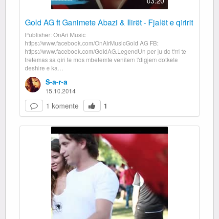
03:20
Gold AG ft Ganimete Abazi & Ilirët - Fjalët e qiririt
Publisher: OnAri Music
https://www.facebook.com/OnAirMusicGold AG FB:
https://www.facebook.com/GoldAG.LegendUn per ju do t'rri te
tretemas sa qiri te mos mbetemte venitem t'digjem dotkete
deshire e ka…
S-a-r-a
15.10.2014
1 komente
1