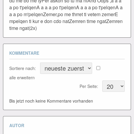
du me bo me tyPer askon so tu ma niAnd Oops ,a a a
a po t'pelqenA a a a po t'pelqenA a a a po t'pelqenA a
a a po m'pelqenZemer,po me thrret ti vetem zemerE
mpelqen ti kur e don cdo natZemren time ngatZemren
time ngat(2x)
KOMMENTARE
Sortiere nach:
alle erweitern
Per Seite:
Bis jetzt noch keine Kommentare vorhanden
AUTOR