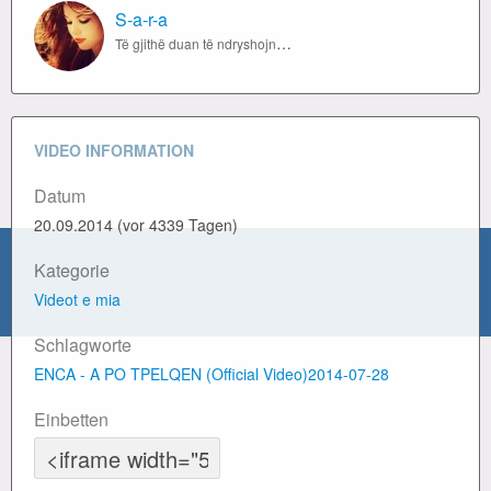
S-a-r-a
Të gjithë duan të ndryshojnë botën, por askush nuk dëshiron të ndryshojë veten
VIDEO INFORMATION
Datum
20.09.2014 (vor 4339 Tagen)
Kategorie
Videot e mia
Schlagworte
ENCA - A PO TPELQEN (Official Video)2014-07-28
Einbetten