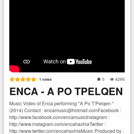
0
4266
1
votes
ENCA - A PO TPELQEN
Music Video of Enca performing "A Po T'Pelqen "
(2014) Contact : encamusic@hotmail.comFacebook :
http://www.facebook.com/encamusicInstagram :
http://www.instagram.com/encahaxhiaTwitter :
http://www.twitter.com/encahaxhiaMusic Produced by :