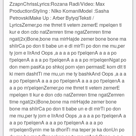
ZzapnChrissLyrics:Rozana Radi/Video: Max
ProductionStyling : NIko KomaniModel :Sasha
PetrovskiMake Up : Arber BytyqiTeksti /
LyricsZemer,po me thrret ti vetem zemerE mpelqen ti
kur e don cdo natZemren time ngatZemren time
ngat(2x)Bone,bone ma mirHajde zemer bone bone ma
shlirCa po don ti babe un e di mirTi po don me mu,per
ty jom e lirAnd Oops ,a a a a po t'pelqenA a a a po
t'pelqenA a a a po t'pelqenA a a a po m'pelqenNgat po
don mem pasKa po shkoj pom vjen permasE kom dit ti
ki mem dashtTi me mu,un me ty bashkAnd Oops ,a a a
a po t'pelqenA a a a po t'pelqenA a a a po t'pelqenA a
a a po m'pelqenZemer,po me thrret ti vetem zemerE
mpelqen ti kur e don cdo natZemren time ngatZemren
time ngat(2x)Bone,bone ma mirHajde zemer bone
bone ma shlirCa po don ti babe un e di mirTi po don
me mu,per ty jom e lirAnd Oops ,a a a a po t'pelqenA a
a a po t'pelqenA a a a po t'pelqenA a a a po
m'pelqenSynin me ta dhonTi ma teper je ka donUn po