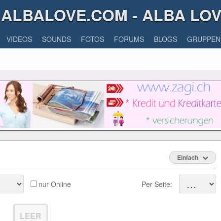
ALBALOVE.COM - ALBA LO
VIDEOS
SOUNDS
FOTOS
FORUMS
BLOGS
GRUPPEN
Einfach
nur Online
Per Seite:
LEER