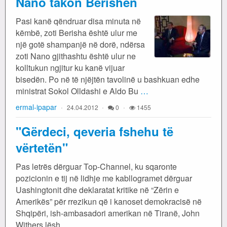
Nano takon Berishën
Pasi kanë qëndruar disa minuta në
këmbë, zoti Berisha është ulur me
një gotë shampanjë në dorë, ndërsa
zoti Nano gjithashtu është ulur ne
kolltukun ngjitur ku kanë vijuar
bisedën. Po në të njëjtën tavolinë u bashkuan edhe
ministrat Sokol Olldashi e Aldo Bu
…
ermal-ipapar
24.04.2012
0
1455
"Gërdeci, qeveria fshehu të
vërtetën"
Pas letrës dërguar Top-Channel, ku sqaronte
pozicionin e tij në lidhje me kabllogramet dërguar
Uashingtonit dhe deklaratat kritike në “Zërin e
Amerikës” për rrezikun që i kanoset demokracisë në
Shqipëri, ish-ambasadori amerikan në Tiranë, John
Withers lësh
…