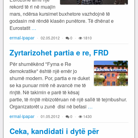
rekord të ri në muajin
mars, ndërsa kursimet buxhetore vazhdojnë të
godasin më rëndë klasën punëtore. Të dhënat e
Eurostatit
…
ermal-ipapar
02.05.2012
0
1810
Zyrtarizohet partia e re, FRD
Për shumëkënd "Fyma e Re
demokratike" është një emër jo
shumë modern. Por, partia e re duket
se ka punuar mirë në avancë me të
rinjtë. Në takimin e parë të kësaj
partie, të rinjtë mbizotëruan në një sallë të tejmbushur.
Organizatorët u zunë disi në befasi
…
ermal-ipapar
01.05.2012
0
1430
Ceka, kandidati i dytë për