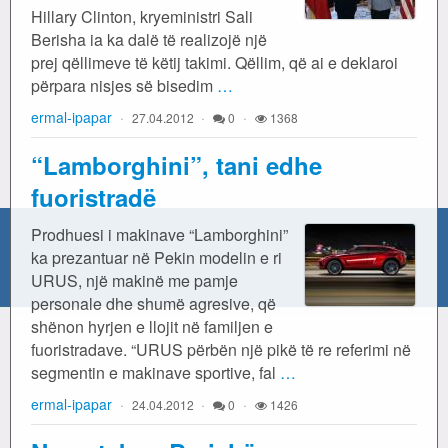
Hillary Clinton, kryeministri Sali
Berisha ia ka dalë të realizojë një
prej qëllimeve të këtij takimi. Qëllim, që ai e deklaroi
përpara nisjes së bisedim
…
ermal-ipapar
27.04.2012
0
1368
“Lamborghini”, tani edhe
fuoristradë
Prodhuesi i makinave “Lamborghini”
ka prezantuar në Pekin modelin e ri
URUS, një makinë me pamje
personale dhe shumë agresive, që
shënon hyrjen e llojit në familjen e
fuoristradave. “URUS përbën një pikë të re referimi në
segmentin e makinave sportive, fal
…
ermal-ipapar
24.04.2012
0
1426