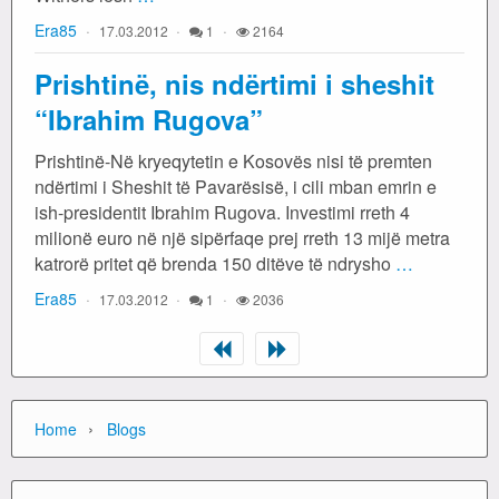
Era85
17.03.2012
1
2164
Prishtinë, nis ndërtimi i sheshit
“Ibrahim Rugova”
Prishtinë-Në kryeqytetin e Kosovës nisi të premten
ndërtimi i Sheshit të Pavarësisë, i cili mban emrin e
ish-presidentit Ibrahim Rugova. Investimi rreth 4
milionë euro në një sipërfaqe prej rreth 13 mijë metra
katrorë pritet që brenda 150 ditëve të ndrysho
…
Era85
17.03.2012
1
2036
›
Home
Blogs