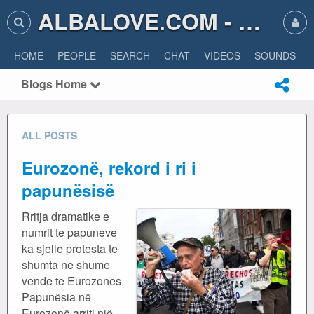
ALBALOVE.COM - ALBA LOVE
HOME
PEOPLE
SEARCH
CHAT
VIDEOS
SOUNDS
Blogs Home
ALL POSTS
Eurozonë, rekord i ri i
papunësisë
Rritja dramatike e
numrit te papuneve
ka sjelle protesta te
shumta ne shume
vende te Eurozones
Papunësia në
Eurozonë arriti një