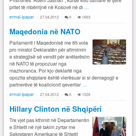
Prishtinës “Adem Jashari”, kurse 450 ushtarë të tjerë
pritet të mbërrijnë në Kosovë në di
…
ermal-ipapar
27.04.2012
0
1663
Maqedonia në NATO
Parlamenti i Maqedonisë me 85 vota
pro miratoi Deklaratën për afirmimin
e strategjisë së vendit për anëtarësim
në NATO të propozuar nga
mazhoranca. Por kjo deklartë nga
opozita shqiptare është vlerësuar si si demagogji e
partnerëve të koalicionit qeveritar
…
ermal-ipapar
27.04.2012
0
1526
Hillary Clinton në Shqipëri
Tre vjet pas kthimit në Departamentin
e Shtetit në një takim zyrtar me
Sekretaren Amerikane të Shtetit