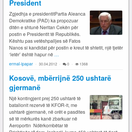
President
Zgjedhja e presidentitPartia Aleanca
Demokratike (PAD) ka propozuar
ditën e shtunë Neritan Cekën për
postin e Presidentit të Republikës.
Kështu pas vetëshpalljes së Fatos
Nanos si kandidat për postin e kreut të shtetit, një tjetër
‘letër’ është hapur në
…
ermal-ipapar
30.04.2012
0
1368
Kosovë, mbërrijnë 250 ushtarë
gjermanë
Një kontingjent prej 250 ushtarë të
batalionit rezervë të KFOR-it, me
ushtarë gjermanë, në orët e pasdites
së të mërkurës kanë zbarkuar në
Aeroportin Ndërkombëtar të