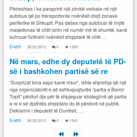
Përleshjes i ka paraprirë një zënkë verbale në një
autobus që po transportonte nxënësit drejt zonave
periferike të Shkupit. Pas daljes nga autobusi të rinjtë
maqedonas të cilët ishin në numër më të shumtë, kanë
sulmuar fizikisht nxënësit shqiptarë të cilët
…
Era85
26.02.2012
0
1393
Në mars, edhe dy deputetë të PD-
së i bashkohen partisë së re
“Surprizat tona sapo kanë nisur”, ishte shprehja që një
nga organizatorët e së ashtuquajturës “partia e Bamir
Topit” përdori dje për të shpjeguar strategjinë që partia
e re e së djathtës shqiptare do të përdorë në publik.
Deklarimi i deputetit të Durrësit,
…
Era85
26.02.2012
0
1341