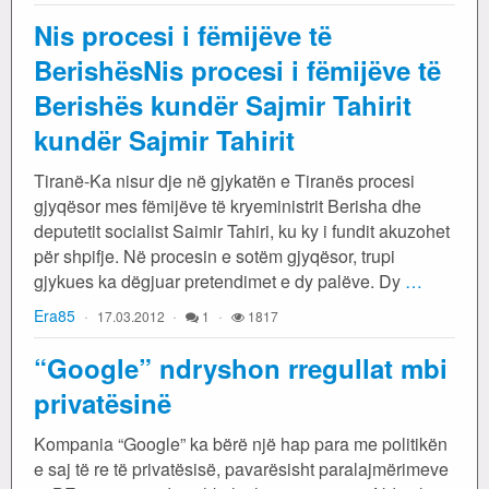
Nis procesi i fëmijëve të
BerishësNis procesi i fëmijëve të
Berishës kundër Sajmir Tahirit
kundër Sajmir Tahirit
Tiranë-Ka nisur dje në gjykatën e Tiranës procesi
gjyqësor mes fëmijëve të kryeministrit Berisha dhe
deputetit socialist Saimir Tahiri, ku ky i fundit akuzohet
për shpifje. Në procesin e sotëm gjyqësor, trupi
gjykues ka dëgjuar pretendimet e dy palëve. Dy
…
Era85
17.03.2012
1
1817
“Google” ndryshon rregullat mbi
privatësinë
Kompania “Google” ka bërë një hap para me politikën
e saj të re të privatësisë, pavarësisht paralajmërimeve