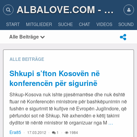
ALBALOVE.COM - ALBA LOVE
START
MITGLIEDER
SUCHE
CHAT
VIDEOS
SOUNDS
Alle Beiträge
ALLE BEITRÄGE
Shkupi s’fton Kosovën në
konferencën për sigurinë
Shkup-Kosova nuk ishte pjesëmarrëse dhe nuk është
ftuar në Konferencën ministrore për bashkëpunimin në
fushën e sigurimit të kufijve në Evropën Juglindore, që
përfundoi sot në Shkup. Në axhendën e këtij takimi
dyditor të nëntë ministror të organizuar nga M
…
Era85
17.03.2012
1
1984