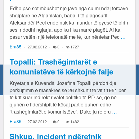
Edhe pse sot mbushet një javë nga sulmi ndaj forcave
shqiptare në Afganistan, babai i të plagosurit
Aleksandër Peci ende nuk ka mundur të pyesë të birin
sesi ndodhi ngjarja, apo ku i ka marrë plagët. Ai ka
pasur vetëm një telefonatë me të, kur nëntetar Pec
…
Era85
27.02.2012
0
1727
Topalli: Trashëgimtarët e
komunistëve të kërkojnë falje
Kryetarja e Kuvendit, Jozefina Topalli përdori dje
përkujtimin e masakrës së 26 shkurtit të vitit 1951 për
të kritikuar indirekt rivalët politike të PD-së, që në
gjuhën e lidershipit të kësaj partie quhen edhe
“trashëgimtarët e komunistëve”. Duke ju referu
…
Era85
27.02.2012
0
1482
Shkup, incident ndëretnik