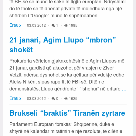
të BE-së se mund të shkelin ligjin europian. Ndryshimi
do të thotë se të dhënat private të mbledhura nga një
shërbim i “Google” mund të shpërndahen
…
Era85
03.03.2012
1
1985
21 janari, Agim Llupo “mbron”
shokët
Prokuroria vërteton gjaknxehtësinë e Agim Llupos më
21 janar, gardisti që akuzohet për vrasjen e Ziver
Veizit, ndërsa dyshohet se ka qëlluar për vdekje edhe
Aleks Nikën, sipas raportit të FBI-së. Ditën e
demonstratës, Llupo qëndronte i “fshehur” në dritare
…
Era85
03.03.2012
0
1625
Brukseli “braktis” Tiranën zyrtare
Parlamenti Europian “braktis” Shqipërinë, duke e
shtyrë në kalendar miratimin e një rezolute, të cilën e