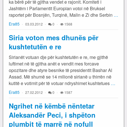
ka bërë për të gjitha vendet e rajonit. Komiteti i
Jashtëm i Parlamentit Europian votoi në Bruksel
raportet për Bosnjën, Turqinë, Malin e Zi dhe Serbin
…
Era85
03.03.2012
0
1568
Siria voton mes dhunës për
kushtetutën e re
Sirianët votuan dje për kushtetutën e re, me gjithë
luftimet në të gjitha anët e vendit mes forcave
opozitare dhe atyre besnike të presidentit Bashar Al
Assad. Më shumë se 14 milionë sirianë u thirrën në
kutitë e votimit për të votuar ndryshimet kushtetues
…
Era85
27.02.2012
0
1587
Ngrihet në këmbë nëntetar
Aleksandër Peci, i shpëton
plumbit të marrë në nofull