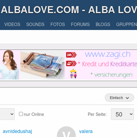
ALBALOVE.COM - ALBA LO
VIDEOS
SOUNDS
FOTOS
FORUMS
BLOGS
GRUPPEN
Einfach
nur Online
Per Seite:
V
avnidedushaj
valera