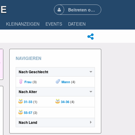
VE
Beitreten oder Anmelden
KLEINANZEIGEN
EVENTS
DATEIEN
NAVIGIEREN
Nach Geschlecht
Frau
(3)
Mann
(4)
Nach Alter
31-33
(1)
34-36
(4)
55-57
(2)
Nach Land