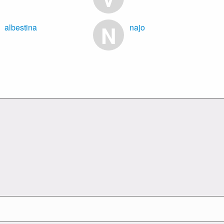
N
albestina
najo