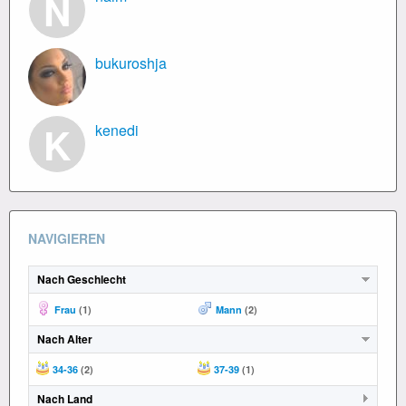
N
bukuroshja
K
kenedi
NAVIGIEREN
Nach Geschlecht
Frau
(1)
Mann
(2)
Nach Alter
34-36
(2)
37-39
(1)
Nach Land