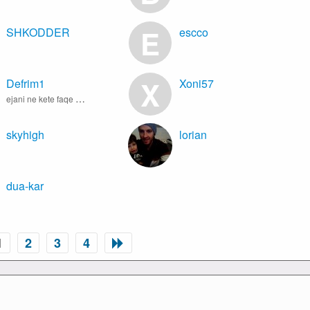
E
SHKODDER
escco
X
Defrim1
Xoni57
ejani ne kete faqe www.endrrachat.com
skyhigh
lorian
dua-kar
1
2
3
4