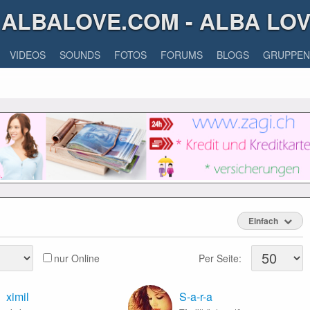
ALBALOVE.COM - ALBA LO
VIDEOS
SOUNDS
FOTOS
FORUMS
BLOGS
GRUPPEN
Einfach
nur Online
Per Seite:
ximil
S-a-r-a