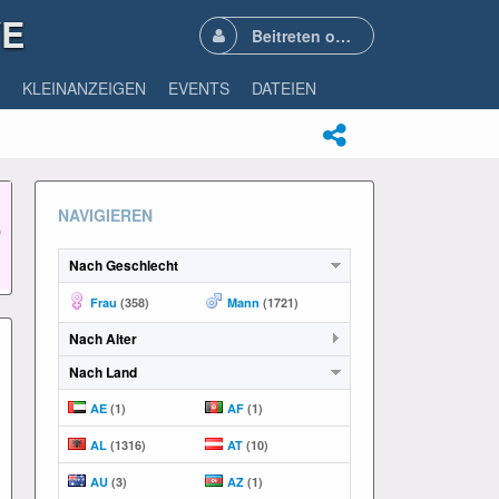
VE
Beitreten oder Anmelden
KLEINANZEIGEN
EVENTS
DATEIEN
NAVIGIEREN
Nach Geschlecht
Frau
(358)
Mann
(1721)
Nach Alter
Nach Land
AE
(1)
AF
(1)
AL
(1316)
AT
(10)
AU
(3)
AZ
(1)