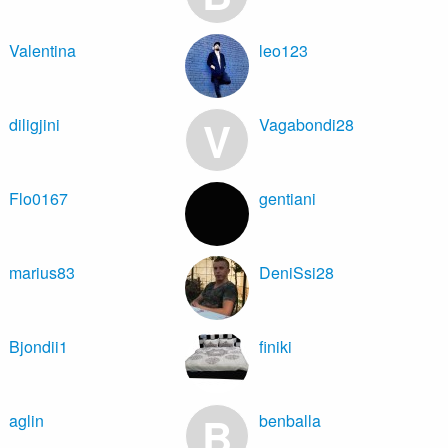
Valentina
leo123
V
diligjini
Vagabondi28
Flo0167
gentiani
marius83
DeniSsi28
Bjondii1
finiki
B
aglin
benballa