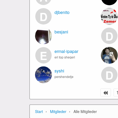
D
djbenito
D
besjani
E
ermal-ipapar
eri top sheqeri
D
syshi
pershendetje
›
›
Start
Mitglieder
Alle Mitglieder