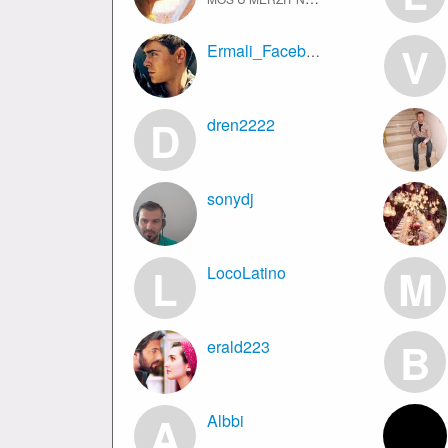
V
Ermali_Facebook
D
dren2222
sonydj
L
M
LocoLatino
B
erald223
A
Albbi