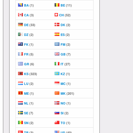
BA
(1)
BE
(11)
CA
(3)
CH
(52)
DE
(33)
DK
(2)
DZ
(2)
ES
(2)
FK
(1)
FM
(2)
FR
(5)
GB
(7)
GR
(6)
IT
(27)
KS
(323)
KZ
(1)
LU
(2)
MC
(1)
ME
(1)
MK
(201)
NL
(1)
NO
(1)
SE
(7)
SI
(2)
SN
(2)
TO
(1)
TR
(3)
US
(40)