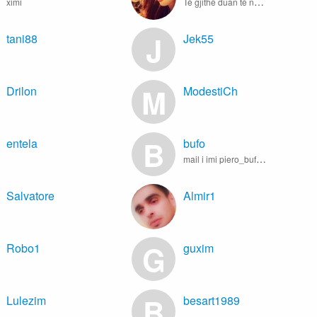
ximi
Të gjithë duan të ndryshojnë botën, por askush nuk dëshiron të ndryshojë veten
J
tani88
Jek55
M
Drilon
ModestiCh
B
entela
bufo
mail i imi piero_bufo@libero.it
Salvatore
Almir1
G
Robo1
guxim
B
Lulezim
besart1989