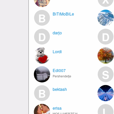
B
BiTiMoBiLe
D
D
darjo
Lordi
S
Edi007
Pershendetje
B
bektash
L
erisa
MOS U MERZIT NESE TE TJERET FLASIN KEQ PER TY,PASI DHE BLETET SULMOJN LULEN ME TE BUKUR.