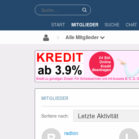
START
MITGLIEDER
SUCHE
CHAT
Alle Mitglieder
MITGLIEDER
Sortiere nach:
R
L
radion