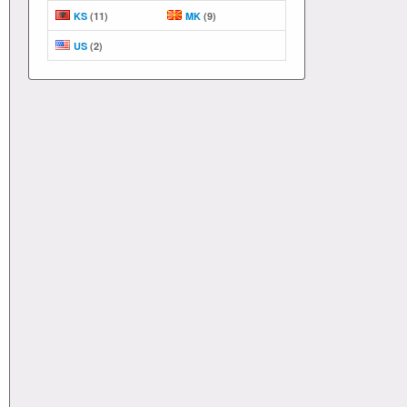
KS
(11)
MK
(9)
US
(2)