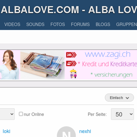
ALBALOVE.COM - ALBA LO
VIDEOS
SOUNDS
FOTOS
FORUMS
BLOGS
GRUPPEN
Einfach
nur Online
Per Seite:
N
loki
nexhi