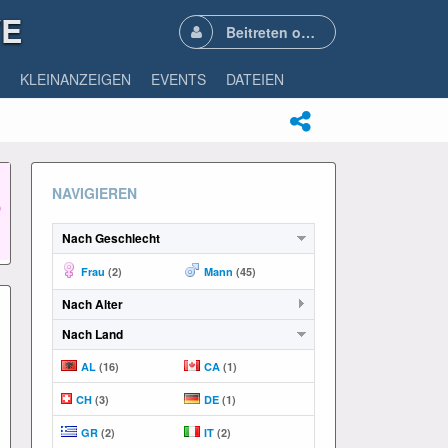
VE
Beitreten oder Anmelden
KLEINANZEIGEN
EVENTS
DATEIEN
NAVIGIEREN
Nach Geschlecht
Frau
(2)
Mann
(45)
Nach Alter
Nach Land
AL
(16)
CA
(1)
CH
(3)
DE
(1)
GR
(2)
IT
(2)