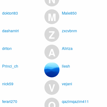
M
doktori83
Male850
Z
dashamiri
zxcvbnm
A
driton
Aliriza
Princi_ch
llesh
V
nick59
vejani
Q
ferari270
qazimqazim411