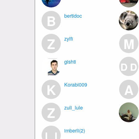
B
bertidoc
Z
M
zylfi
gishti
D
D
K
A
Korabi009
Z
zuli_lule
imberli(2)
I
I