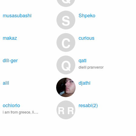
S
musasubashi
Shpeko
C
makaz
curious
Q
dili-ger
qati
dielli pranveror
alil
djathi
ochiorio
resabi(2)
R
R
i am from greece, live in DURRES-ALBANIA, have a self bussines