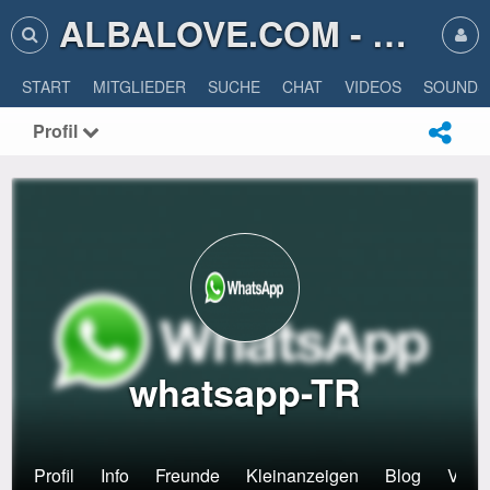
ALBALOVE.COM - ALBA LOVE
START
MITGLIEDER
SUCHE
CHAT
VIDEOS
SOUNDS
Profil
whatsapp-TR
Profil
Info
Freunde
Kleinanzeigen
Blog
Veran