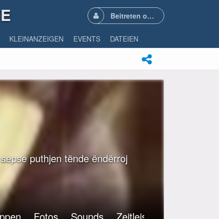
VE
Beitreten oder Anmelden
KLEINANZEIGEN
EVENTS
DATEIEN
i sepse puthjen tënde ëndërroj
ppen
Fotos
Sounds
Zeitleiste
Videos