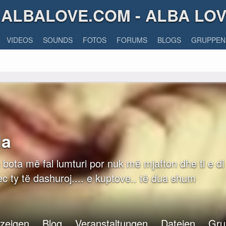
ALBALOVE.COM - ALBA LO
VIDEOS
SOUNDS
FOTOS
FORUMS
BLOGS
GRUPPEN
da
h bota më fal lumturi por nuk më mjafton dhe ti e d
c ty të dashuroj.... e kuptove.. të dua shum
nzeigen
Blog
Veranstaltungen
Dateien
Gru