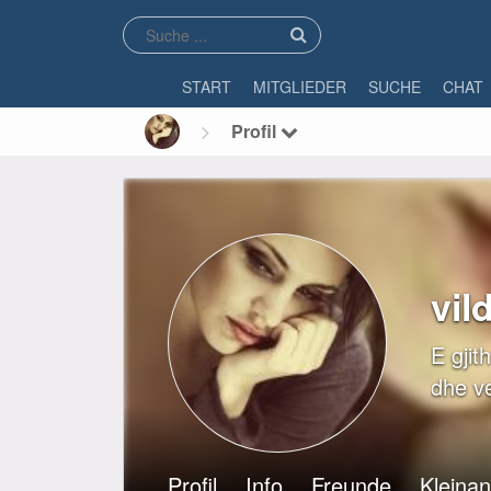
START
MITGLIEDER
SUCHE
CHAT
Profil
vil
E gjit
dhe ve
Profil
Info
Freunde
Kleina