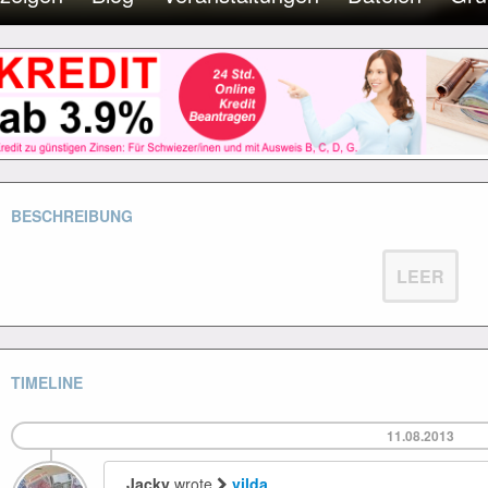
BESCHREIBUNG
LEER
TIMELINE
11.08.2013
Jacky
wrote
vilda