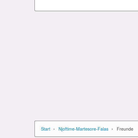
›
›
Start
Njoftime-Martesore-Falas
Freunde