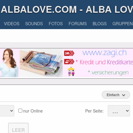
ALBALOVE.COM - ALBA LO
VIDEOS
SOUNDS
FOTOS
FORUMS
BLOGS
GRUPPEN
Einfach
nur Online
Per Seite:
LEER