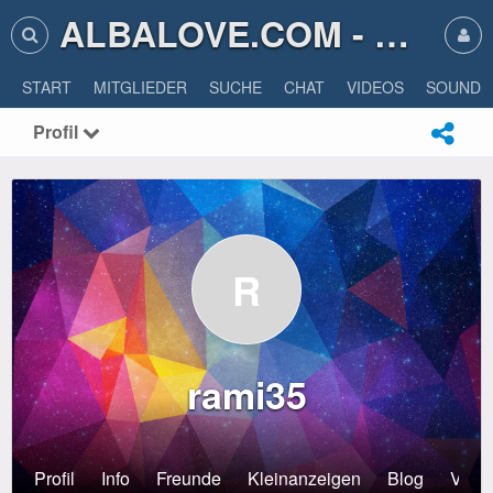
ALBALOVE.COM - ALBA LOVE
START
MITGLIEDER
SUCHE
CHAT
VIDEOS
SOUNDS
Profil
R
rami35
Profil
Info
Freunde
Kleinanzeigen
Blog
Veran