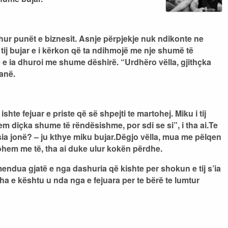
shur punët e biznesit. Asnje përpjekje nuk ndikonte ne
tij bujar e i kërkon që ta ndihmojë me nje shumë të
hte e ia dhuroi me shume dëshirë. “Urdhëro vëlla, gjithçka
danë.
te fejuar e priste që së shpejti te martohej. Miku i tij
hem diçka shume të rëndësishme, por sdi se si”, i tha ai.Te
ia jonë? – ju kthye miku bujar.Dëgjo vëlla, mua me pëlqen
ohem me të, tha ai duke ulur kokën përdhe.
mendua gjatë e nga dashuria që kishte per shokun e tij s’ia
i tha e kështu u nda nga e fejuara per te bërë te lumtur