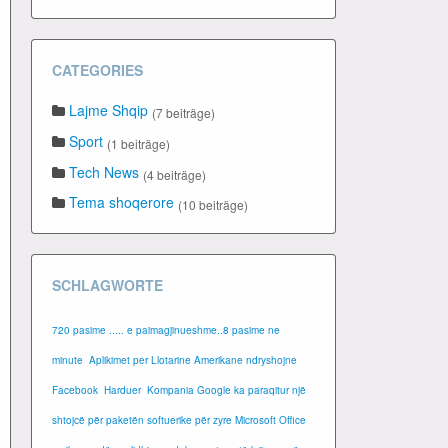
CATEGORIES
Lajme Shqip
(7 beiträge)
Sport
(1 beiträge)
Tech News
(4 beiträge)
Tema shoqerore
(10 beiträge)
SCHLAGWORTE
720 pasime ..... e paimagjinueshme..8 pasime ne
minute
Aplikimet per Llotarine Amerikane ndryshojne
Facebook
Harduer
Kompania Google ka paraqitur një
shtojcë për paketën softuerike për zyre Microsoft Office