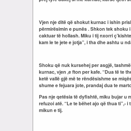
Vjen nje ditë që shokut kurnac i ishin pri
përmirësimin e punës . Shkon tek shoku i 
caktuar të hollash. Miku i tij nxorri ç’kis
kam le te jete e jotja”, i tha dhe ashtu u n
Shoku që nuk kursehej per asgjë, tashmë ish
kurnac, vjen ,e fton per kafe. “Dua të te t
ketë vallë gjë më te rëndësishme se miqës
shume e fejuara jote, prandaj dua te mart
Pas nje qetësia të dyfishtë, miku bujar u 
refuzoi atë. “Le te bëhet ajo që thua ti”,- 
mikun e tij.