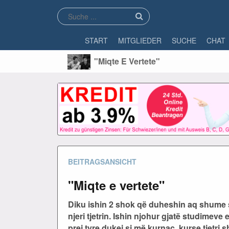
START
MITGLIEDER
SUCHE
CHAT
"Miqte E Vertete"
BEITRAGSANSICHT
"Miqte e vertete"
Diku ishin 2 shok që duheshin aq shume s
njeri tjetrin. Ishin njohur gjatë studimeve 
prej tyre dukej si më kurnac, kurse tjetri 