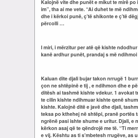
Kalojnë vite dhe punët e mikut te mirë po
im”, tha ai me vete. “Ai duhet te më ndihmoj
dhe i kërkoi punë, ç’të shikonte e ç’të dëg
përcolli …
I miri, i mërzitur per atë që kishte ndodhur
kanë ardhur punët, prandaj s më ndihmoi
Kaluan dite djali bujar takon nrrugë 1 burr
çon ne shtëpinë e tij , e ndihmon dhe e për
ditësh ai tashmë kishte vdekur. 1 avokat tr
te cilin kishte ndihmuar kishte qenë shume 
kishte. Kalojnë ditë e javë dhe djali, tashmë
teksa po kthehej në shtëpi, pranë portës t
ngrënë pasi ishte shume e uritur. Djali, e
kërkon asaj që te qëndrojë me të. “Ti me
e vij. Kështu as ti s'mbetesh rrugëve, as 