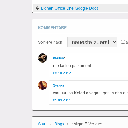
Lidhen Office Dhe Google Docs
KOMMENTARE
Sortiere nach:
a
melisa
:
me ka len pa koment...
23.10.2012
S-a-r-a
:
wauuuu sa histori e veqant qenka dhe e b
05.03.2011
›
›
Start
Blogs
"Miqte E Vertete"