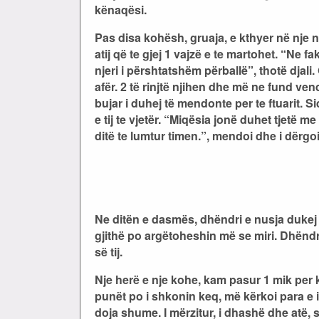
kënaqësi.
Pas disa kohësh, gruaja, e kthyer në nje 
atij që te gjej 1 vajzë e te martohet. “Ne
njeri i përshtatshëm përballë”, thotë djali
afër. 2 të rinjtë njihen dhe më ne fund v
bujar i duhej të mendonte per te ftuarit. S
e tij te vjetër. “Miqësia jonë duhet tjetë m
ditë te lumtur timen.”, mendoi dhe i dërgoi
Ne ditën e dasmës, dhëndri e nusja dukej s
gjithë po argëtoheshin më se miri. Dhëndri
së tij.
Nje herë e nje kohe, kam pasur 1 mik per k
punët po i shkonin keq, më kërkoi para e i 
doja shume. I mërzitur, i dhashë dhe atë, s