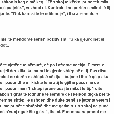
 i shkonin keq e më keq. “Të shkoj te kërkoj pune tek miku
ë patjetër.”, vazhdoi ai. Kur trokiti ne portën e mikut të tij
jonte. “Nuk kam si të te ndihmojë”, i tha ai e ashtu e
 nisi te mendonte sërish pozitivisht. “S’ka gjë,s'dihet si
 dot
…
ë te vjetër e te sëmurë, që po i afronte vdekja. E merr, e
cjell deri diku ku mund te gjente shtëpinë e tij. Pas disa
oket ne derën e shtëpisë së djalit bujar e i thotë që plaku
i pasur dhe e i kishte lënë atij te gjithë pasurinë që
 i pasur, merr 1 shtëpi pranë asaj te mikut të tij. 1 ditë,
akon 1 grua të lodhur e te sëmurë që i kërkon diçka per të
 merr ne shtëpi, e ushqen dhe duke qenë se jetonte vetem i
rru me punët e shtëpisë dhe me gatimin, un shkoj ne punë
unë s'vuaj nga këto gjëra”, tha ai. E moshuara pranoi me