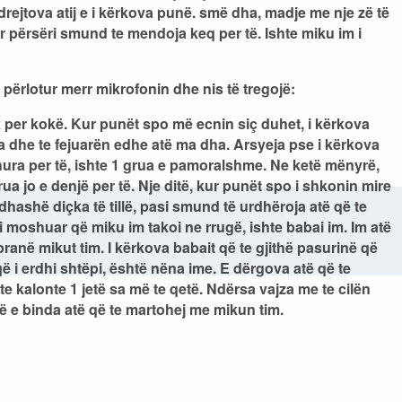
rejtova atij e i kërkova punë. smë dha, madje me nje zë të
r përsëri smund te mendoja keq per të. Ishte miku im i
 përlotur merr mikrofonin dhe nis të tregojë:
 per kokë. Kur punët spo më ecnin siç duhet, i kërkova
a dhe te fejuarën edhe atë ma dha. Arsyeja pse i kërkova
duhura per të, ishte 1 grua e pamoralshme. Ne ketë mënyrë,
ua jo e denjë per të. Nje ditë, kur punët spo i shkonin mire
hashë diçka të tillë, pasi smund të urdhëroja atë që te
i moshuar që miku im takoi ne rrugë, ishte babai im. Im atë
ranë mikut tim. I kërkova babait që te gjithë pasurinë që
e që i erdhi shtëpi, është nëna ime. E dërgova atë që te
e kalonte 1 jetë sa më te qetë. Ndërsa vajza me te cilën
ë e binda atë që te martohej me mikun tim.