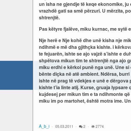
un isha ne gjendje të keqe ekonomike, ju d
vrazhdë gati sa smë përzuri. U mërzita, po
shtrenjtë.
Pas këtyre fjalëve, miku kurnac, me sytë e
Nje herë e Nje kohë dhe unë kisha nje mik
ndihmë e më dha gjithçka kishte. i kërkov
te fejuarën, ishte se ajo vajzë s’ishte e 
shpëtova mikun tim te shtrenjtë nga ajo gr
miku erdhi e kërkoi punë nga unë. Une si d
bënte diçka në atë ambient. Ndërsa, burri 
ishte në prag të vdekjes e unë e dërgova p
kishte t’ia linte atij. Kurse, gruaja lypsar
kujdesej per mikun tim e ta ndihmonte që t
miku im po martohet, është motra ime. Un
A_b_i
05.03.2011
2
2774