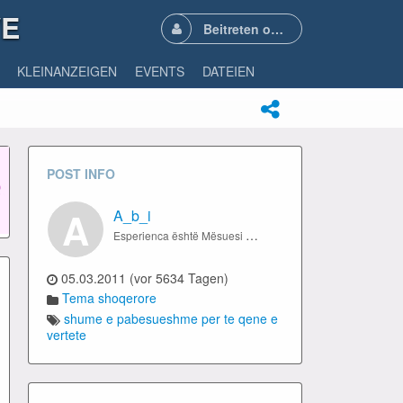
VE
Beitreten oder Anmelden
KLEINANZEIGEN
EVENTS
DATEIEN
POST INFO
A
A_b_i
Esperienca është Mësuesi më i veshtire , Në fillim të bën provimin , Pastaj të shpjegon mësimin..
05.03.2011 (vor 5634 Tagen)
Tema shoqerore
shume e pabesueshme per te qene e
vertete