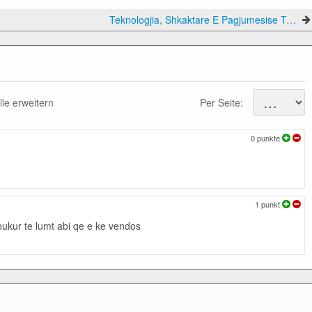
Teknologjia, Shkaktare E Pagjumesise Tek Te Rinjte
lle erweitern
Per Seite:
0
punkte
1
punkt
ukur te lumt abi qe e ke vendos