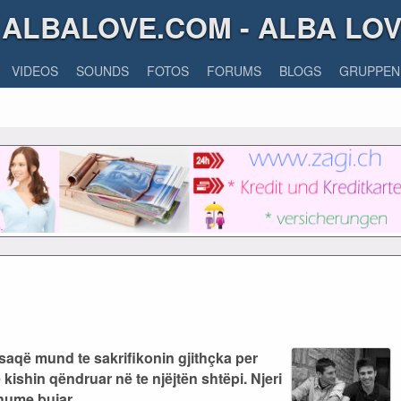
ALBALOVE.COM - ALBA LO
VIDEOS
SOUNDS
FOTOS
FORUMS
BLOGS
GRUPPEN
aqë mund te sakrifikonin gjithçka per
e kishin qëndruar në te njëjtën shtëpi. Njeri
shume bujar.