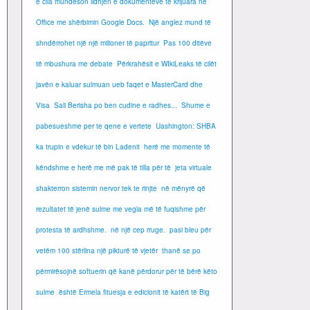
e cila mundëson lidhjen e dokumenteve të krijuara në
Office me shërbimin Google Docs.
Një anglez mund të
shndërrohet një një milioner të papritur
Pas 100 ditëve
të mbushura me debate
Përkrahësit e WIkiLeaks të cilët
javën e kaluar sulmuan ueb faqet e MasterCard dhe
Visa
Sali Berisha po ben cudine e radhes...
Shume e
pabesueshme per te qene e vertete
Uashington: SHBA
ka trupin e vdekur të bin Ladenit
herë me momente të
këndshme e herë me më pak të tilla për të
jeta virtuale
shakterron sistemin nervor tek te rinjte
në mënyrë që
rezultatet të jenë sulme me vegla më të fuqishme për
protesta të ardhshme.
në një cep rruge.
pasi bleu për
vetëm 100 stërlina një pikturë të vjetër
thanë se po
përmirësojnë softuerin që kanë përdorur për të bërë këto
sulme
është Ermela fituesja e edicionit të katërt të Big