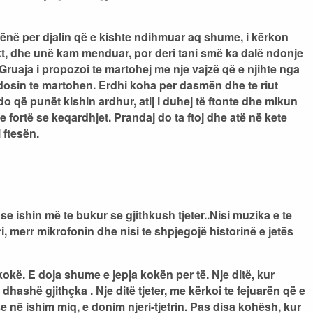
nënë per djalin që e kishte ndihmuar aq shume, i kërkon
 fakt, dhe unë kam menduar, por deri tani smë ka dalë ndonje
. Gruaja i propozoi te martohej me nje vajzë që e njihte nga
endosin te martohen. Erdhi koha per dasmën dhe te riut
ido që punët kishin ardhur, atij i duhej të ftonte dhe mikun
e e fortë se keqardhjet. Prandaj do ta ftoj dhe atë në kete
 ftesën.
e ishin më te bukur se gjithkush tjeter..Nisi muzika e te
, merr mikrofonin dhe nisi te shpjegojë historinë e jetës
okë. E doja shume e jepja kokën per të. Nje ditë, kur
dhashë gjithçka . Nje ditë tjeter, me kërkoi te fejuarën që e
e në ishim miq, e donim njeri-tjetrin. Pas disa kohësh, kur