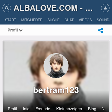
ALBALOVE.COM - ALBA LOVE
START
MITGLIEDER
SUCHE
CHAT
VIDEOS
SOUNDS
Profil
bertram123
Profil
Info
Freunde
Kleinanzeigen
Blog
Veran