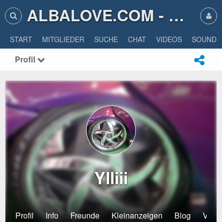
ALBALOVE.COM - ALBA LOVE
START
MITGLIEDER
SUCHE
CHAT
VIDEOS
SOUNDS
Profil
Ylliii
Profil
Info
Freunde
Kleinanzeigen
Blog
Veran