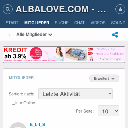
ALBALOVE.COM - ALBA LOVE
START
MITGLIEDER
SUCHE
CHAT
VIDEOS
SOUNDS
Alle Mitglieder
MITGLIEDER
Erweitert
Sortiere nach:
nur Online
Per Seite:
E_L-I_S