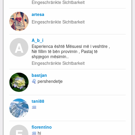
Eingeschränkte Sichtbarkeit
artesa
Eingeschränkte Sichtbarkeit
A_b_i
A
Esperienca është Mësuesi më i veshtire ,
Në fillim të bën provimin , Pastaj të
shpjegon mësimin..
Eingeschränkte Sichtbarkeit
bastjan
pershendetje
tani88
fiorentino
F
hi