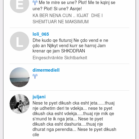
E
Me te mire se une? Plot! Me te kqinj se
une? Plot! Si une? Asnje!
KA BER NENA CUN .. IGJAT DHE I
SHEMTUAR NE MAKSIMUM
loli_065
L
Dhe kudo qe fluturoj Ne çdo vend e ne
çdo an Njikyt vend kurr se harroj Jam
krenar qe jam SHKODRAN
Eingeschränkte Sichtbarkeit
dimermediell
juljani
Nese te pyet dikush cka esht jeta......thuaj
nje udhetim deri te vdekja... nese te pyet
dikush cka esht vdekja.....thuaj nje mik qe
s'mund te ik nga jeta... Nese te pyet
dikush cka esht dashuria....thuaj nje
dhurat nga perendia... Nese te pyet dikush
cile