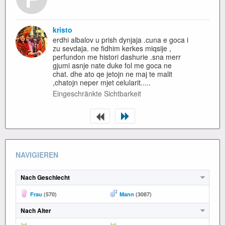
kristo
erdhi albalov u prish dynjaja .cuna e goca i
zu sevdaja. ne fidhim kerkes miqsije ,
perfundon me histori dashurie .sna merr
gjumi asnje nate duke fol me goca ne
chat. dhe ato qe jetojn ne maj te malit
,chatojn neper mjet celularit.....
Eingeschränkte Sichtbarkeit
NAVIGIEREN
Nach Geschlecht
Frau
(570)
Mann
(3087)
Nach Alter