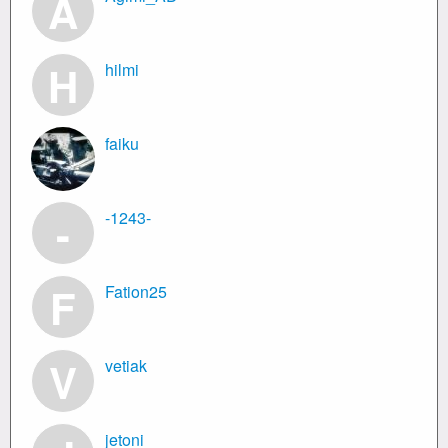
A
H
hilmi
faiku
-
-1243-
F
Fation25
V
vetiak
jetoni