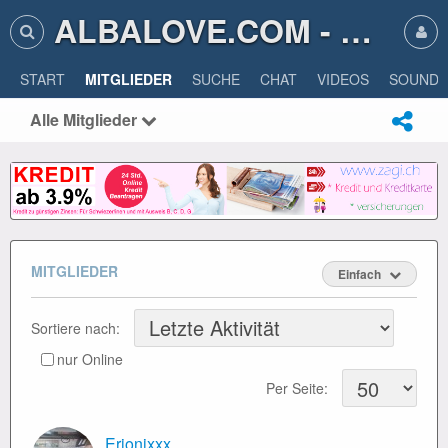
ALBALOVE.COM - ALBA LOVE
START
MITGLIEDER
SUCHE
CHAT
VIDEOS
SOUNDS
Alle Mitglieder
MITGLIEDER
Einfach
Sortiere nach:
nur Online
Per Seite:
Erionixxx