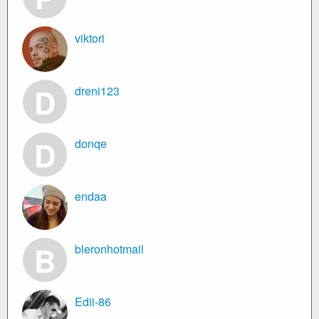
viktori
D
dreni123
D
donqe
endaa
B
bleronhotmail
Edii-86