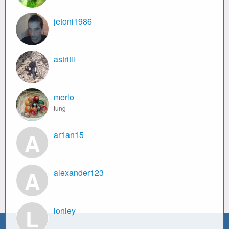
jetoni1986
astritii
merlo
tung
A
ar1an15
A
alexander123
L
lonley