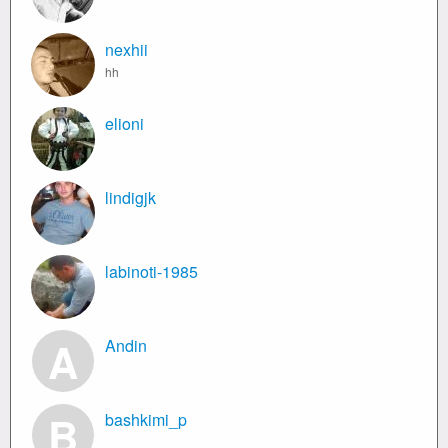
nexhii
hh
elioni
lindigjk
labinoti-1985
A
Andin
B
bashkimi_p