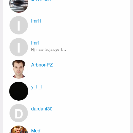
I
imri1
I
imri
Nji nate faqja pyet lotin :- o lot gjumin per se ma prish !! Loti i pafajshem i pergjigjet :-pyet zemren qe ta dish :(E jetoj jeten pa asnje shpres. Larg nga dikush qe shum e kam desht. Asgje ma per mua nuk ka mbet me vler, kur e di se at qe e dua sdo ta
Arbnor-PZ
y_ll_i
D
dardani30
Medi