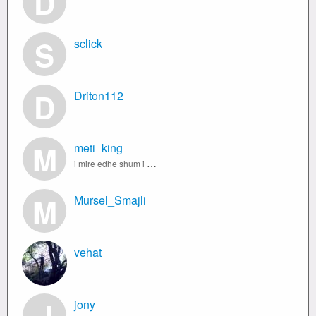
D
S
sclick
D
Driton112
M
meti_king
i mire edhe shum i fort nga mbrenda
M
Mursel_Smajli
vehat
jony