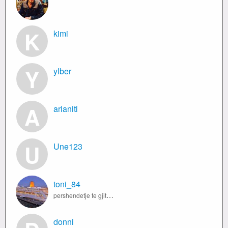
K
kimi
Y
ylber
A
arianiti
U
Une123
toni_84
pershendetje te gjithve ne chat qe jeni kam dehsire nji vajze te sinqert dhe serioze per lidhje vetem zdu me hup kohe palidhje.
donni