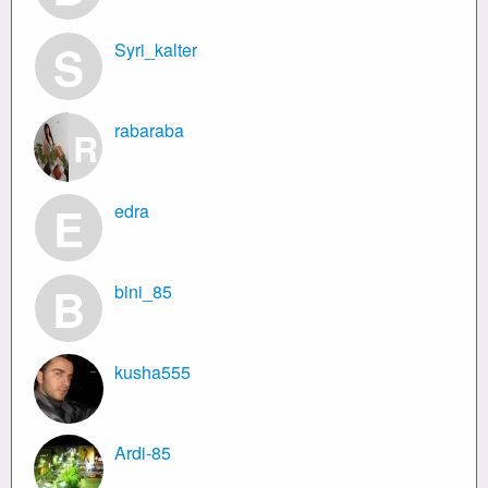
S
Syri_kalter
rabaraba
R
E
edra
B
bini_85
kusha555
Ardi-85