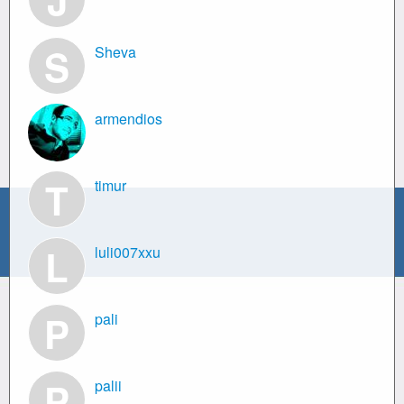
J
S
Sheva
armendios
T
timur
L
luli007xxu
P
pali
P
palii