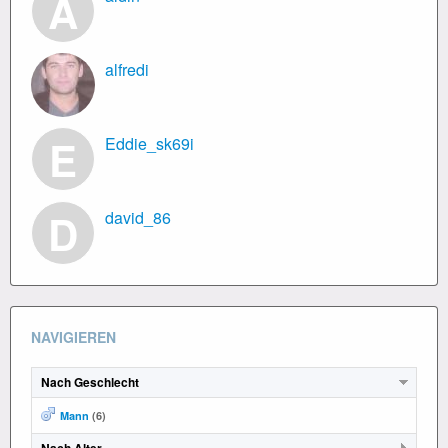
A
alfredi
E
Eddie_sk69i
D
david_86
NAVIGIEREN
Nach Geschlecht
Mann
(6)