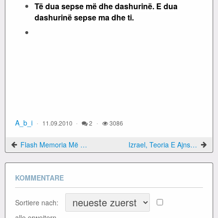
Të dua sepse më dhe dashurinë. E dua
dashurinë sepse ma dhe ti.
A_b_i
11.09.2010
2
3086
Flash Memoria Më E Hollë Në Botë
Izrael, Teoria E Ajnshtajnit Ekspozohet Për Publikun
KOMMENTARE
Sortiere nach:
alle erweitern