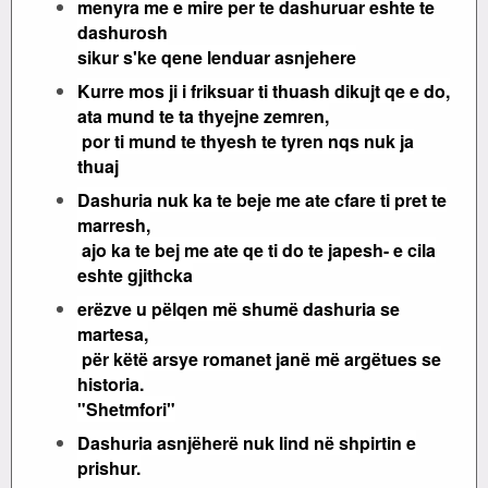
menyra me e mire per te dashuruar eshte te
dashurosh
sikur s'ke qene lenduar asnjehere
Kurre mos ji i friksuar ti thuash dikujt qe e do,
ata mund te ta thyejne zemren,
por ti mund te thyesh te tyren nqs nuk ja
thuaj
Dashuria nuk ka te beje me ate cfare ti pret te
marresh,
ajo ka te bej me ate qe ti do te japesh- e cila
eshte gjithcka
erëzve u pëlqen më shumë dashuria se
martesa,
për këtë arsye romanet janë më argëtues se
historia.
"Shetmfori"
Dashuria asnjëherë nuk lind në shpirtin e
prishur.