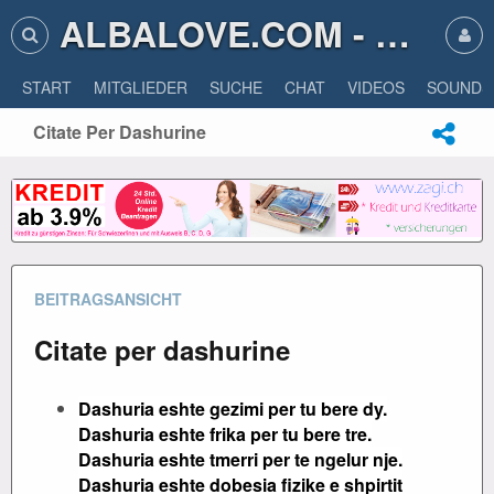
ALBALOVE.COM - ALBA LOVE
START
MITGLIEDER
SUCHE
CHAT
VIDEOS
SOUNDS
Citate Per Dashurine
BEITRAGSANSICHT
Citate per dashurine
Dashuria eshte gezimi per tu bere dy.
Dashuria eshte frika per tu bere tre.
Dashuria eshte tmerri per te ngelur nje.
Dashuria eshte dobesia fizike e shpirtit