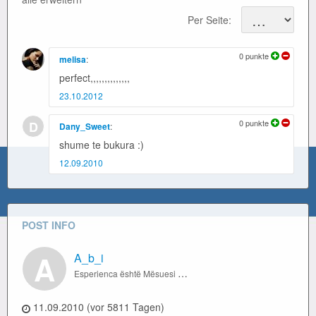
Per Seite:
0
punkte
melisa
:
perfect,,,,,,,,,,,,,,
23.10.2012
0
punkte
D
Dany_Sweet
:
shume te bukura :)
12.09.2010
POST INFO
A
A_b_i
Esperienca është Mësuesi më i veshtire , Në fillim të bën provimin , Pastaj të shpjegon mësimin..
11.09.2010 (vor 5811 Tagen)