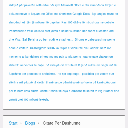
shtojcë për paketën softuerike për zyre Microsoft Office e cila mundëson lidhjen e
dokumenteve të krijuara në Office me shërbimin Google Docs.
Një anglez mund të
shndërrohet një një milioner të papritur
Pas 100 ditëve të mbushura me debate
Përkrahësit e WIkiLeaks të cilët javën e kaluar sulmuan ueb faqet e MasterCard
dhe Visa
Sali Berisha po ben cudine e radhes...
Shume e pabesueshme per te
qene e vertete
Uashington: SHBA ka trupin e vdekur të bin Ladenit
herë me
momente të këndshme e herë me më pak të tilla për të
jeta virtuale shakterron
sistemin nervor tek te rinjte
në mënyrë që rezultatet të jenë sulme me vegla më të
fuqishme për protesta të ardhshme.
në një cep rruge.
pasi bleu për vetëm 100
stërlina një pikturë të vjetër
thanë se po përmirësojnë softuerin që kanë përdorur
për të bërë këto sulme
është Ermela fituesja e edicionit të katërt të Big Brother dhe
çmimit prej 100 milionë lekësh.
›
›
Start
Blogs
Citate Per Dashurine