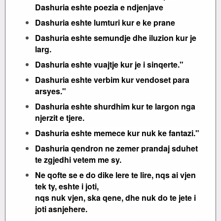
Dashuria eshte poezia e ndjenjave
Dashuria eshte lumturi kur e ke prane
Dashuria eshte semundje dhe iluzion kur je
larg.
Dashuria eshte vuajtje kur je i sinqerte."
Dashuria eshte verbim kur vendoset para
arsyes."
Dashuria eshte shurdhim kur te largon nga
njerzit e tjere.
Dashuria eshte memece kur nuk ke fantazi."
Dashuria qendron ne zemer prandaj sduhet
te zgjedhi vetem me sy.
Ne qofte se e do dike lere te lire, nqs ai vjen
tek ty, eshte i joti,
nqs nuk vjen, ska qene, dhe nuk do te jete i
joti asnjehere.