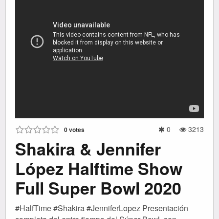
0
3213
0
votes
Shakira & Jennifer
López Halftime Show
Full Super Bowl 2020
#HalfTime #Shakira #JenniferLopez Presentación