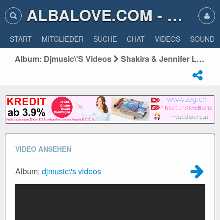
ALBALOVE.COM - ALBA LOVE
START
MITGLIEDER
SUCHE
CHAT
VIDEOS
SOUNDS
Album: Djmusic\'s Videos
Shakira & Jennifer López Halftime Show Full Super Bowl 2020
VIDEO ANSEHEN
Album:
djmusic\'s videos