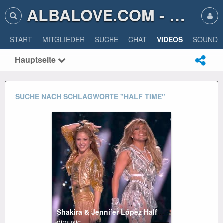
ALBALOVE.COM - ALBA LOVE
START
MITGLIEDER
SUCHE
CHAT
VIDEOS
SOUNDS
Hauptseite
SUCHE NACH SCHLAGWORTE "HALF TIME"
Shakira & Jennifer López Halftime Show Full Super Bowl 2020
djmusic