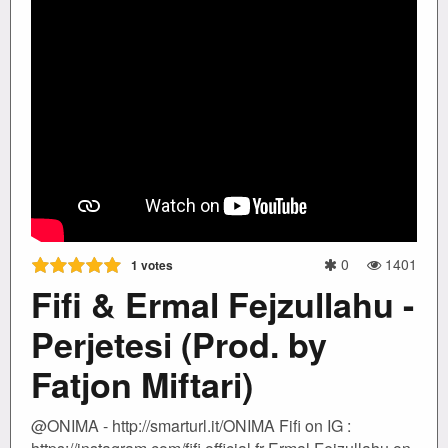
0
1401
1
votes
Fifi & Ermal Fejzullahu -
Perjetesi (Prod. by
Fatjon Miftari)
@ONIMA - http://smarturl.it/ONIMA Fifi on IG :