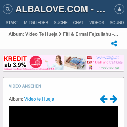
ALBALOVE.COM - ALBA LOVE
START
MITGLIEDER
SUCHE
CHAT
VIDEOS
SOUNDS
Album: Video Te Hueja
Fifi & Ermal Fejzullahu - Perjetesi (Prod. By Fatjon Miftari)
VIDEO ANSEHEN
Album:
Video te Hueja