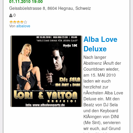
01.11.2010 19:00
Geissbüelstrasse 8, 8604 Hegnau, Schweiz
0
Von
albalove
Alba Love
Deluxe
Nach langer
Abstinenz lÃ¤uft der
Countdown wieder,
am 15. MAI 2010
laden wir euch
herzlichst zur
nÃ¤chsten Alba Love
Deluxe ein. Mit den
Beatz von DJ Sela
und den Keyboard
KlÃ¤ngen von DINI
(Me Sint), servieren
wir euch, auf Grund