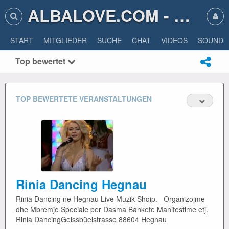
ALBALOVE.COM - ALBA LOVE
START
MITGLIEDER
SUCHE
CHAT
VIDEOS
SOUNDS
Top bewertet
TOP BEWERTETE VERANSTALTUNGEN
Rinia Dancing Hegnau
Rinia Dancing ne Hegnau Live Muzik Shqip. Organizojme
dhe Mbremje Speciale per Dasma Bankete Manifestime etj.
Rinia DancingGeissbüelstrasse 88604 Hegnau