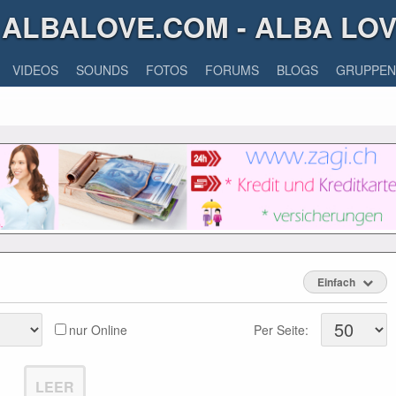
ALBALOVE.COM - ALBA LO
VIDEOS
SOUNDS
FOTOS
FORUMS
BLOGS
GRUPPEN
Einfach
nur Online
Per Seite:
LEER