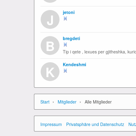
jetoni
J
bregdeti
B
Tip i qete , lexues per gjitheshka, kuri
Kendeshmi
K
›
›
Start
Mitglieder
Alle Mitglieder
Impressum
Privatsphäre und Datenschutz
Nut