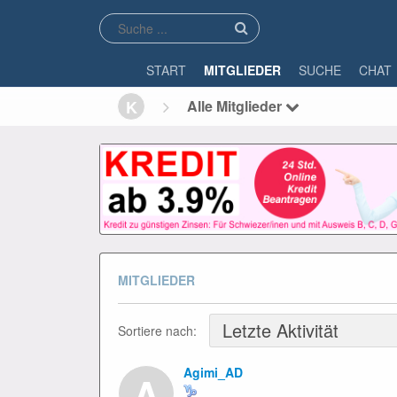
START
MITGLIEDER
SUCHE
CHAT
K
Alle Mitglieder
MITGLIEDER
Sortiere nach:
Agimi_AD
A