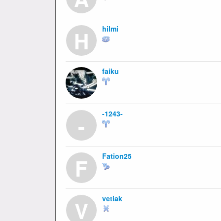
hilmi
H
faiku
-1243-
-
Fation25
F
vetiak
V