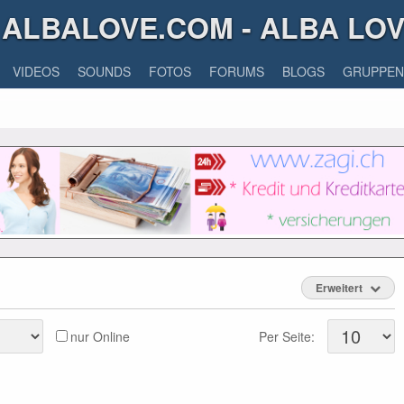
ALBALOVE.COM - ALBA LO
VIDEOS
SOUNDS
FOTOS
FORUMS
BLOGS
GRUPPEN
Erweitert
nur Online
Per Seite: