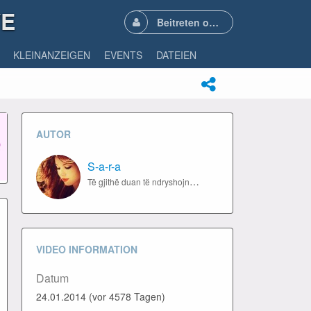
VE
Beitreten oder Anmelden
KLEINANZEIGEN
EVENTS
DATEIEN
AUTOR
S-a-r-a
Të gjithë duan të ndryshojnë botën, por askush nuk dëshiron të ndryshojë veten
VIDEO INFORMATION
Datum
24.01.2014 (vor 4578 Tagen)