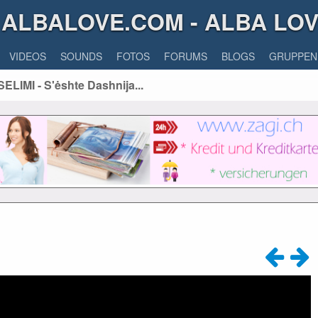
ALBALOVE.COM - ALBA LO
VIDEOS
SOUNDS
FOTOS
FORUMS
BLOGS
GRUPPEN
LIMI - S'ėshte Dashnija...