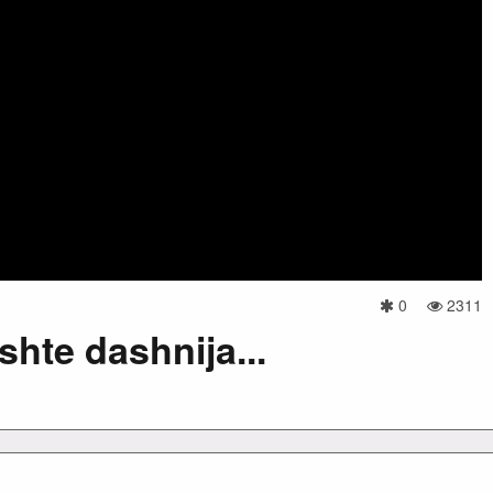
0
2311
hte dashnija...